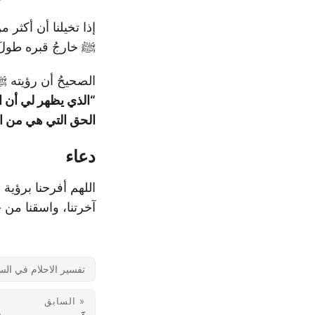
إذا تخيلنا أن أكثر
ﷺ خارجُ قبره طولَ ا
الصحيحُ أن رؤيته 
“الذي يظهر لي أن ا
الحق التي هي من ال
دعاء
اللهم أفرحنا برؤية 
آخرتنا، واسقنا من ح
تفسير الاحلام في الس
« السابق