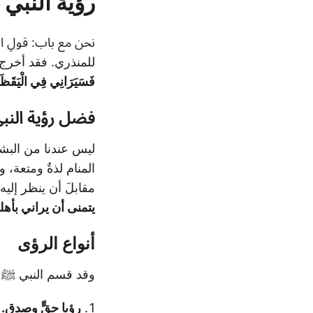
رؤية النبي
نحن مع باب: قولِ 
للمنذري. فقد أخرج مسلم
فَسَيَرَانِي فِي الْيَقَظَةِ،
فضل رؤية الن
ليس عندنا من البشر 
المنام لذةٌ ومتعة، 
مقابلَ أن ينظر إلي
يتمنى أن يراني بأهله
أنواع الرؤى
وقد قسم النبي ﷺ الر
رؤيا حقٍّ وصدق.