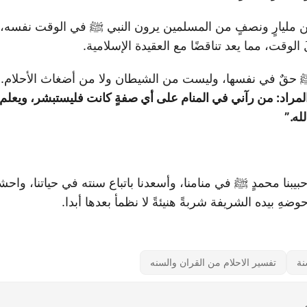
 من مليارٍ ونصفٍ من المسلمين يرون النبي ﷺ في الوقت نفسه، 
لوقت، مما يعد تناقضًا مع العقيدة الإسلامية.
ﷺ حقٌ في نفسها، وليست من الشيطان ولا من أضغاث الأحلام. 
لمراد: من رآني في المنام على أي صفةٍ كانت فليستبشر، ويعلم أ
له.”
حبيبنا محمدٍ ﷺ في منامنا، وأسعدنا باتباع سنته في حياتنا، واح
وضهِ بيده الشريفة شربةً هنيئةً لا نظمأ بعدها أبدا.
نة
تفسير الاحلام من القران والسنه