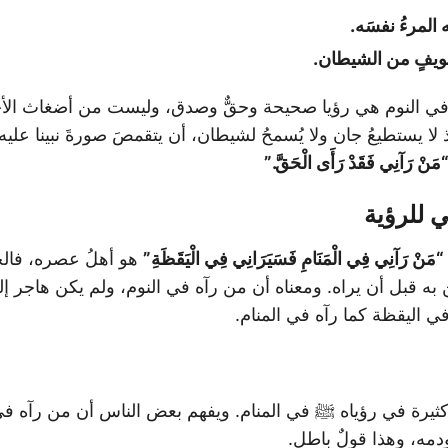
المرءُ نفسَه.
خويفٍ من الشيطان.
في النوم هي رؤيا صحيحة وحقٌّ وصدق، وليست من أضغاث الأحل
لا يستطيعُ جان ولا يُسمحُ لشيطان، أن يتقمصَ صورةَ نبينا عليه 
مَنْ رَآنِي فَقَدْ رَأَى الْحَقَّ.”
ي للرؤية
“مَنْ رَآنِي فِي الْمَنَامِ فَسَيَرَانِي فِي الْيَقَظَةِ”
هو أهلُ عصره، فالح
ه قبل أن يراه. ومعناه أن من رآه في النوم، ولم يكن هاجر إل
في اليقظة كما رآه في المنام.
كثيرة في رؤياه ﷺ في المنام. ويفهم بعض الناس أن من رآه في
ه، وهذا قولٌ باطل.