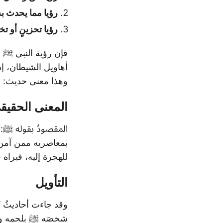
رؤيا مما يحدث به 
رؤيا تحزينٍ أو ت
فإن رؤية النبي ﷺ 
أهاويل الشيطان، إذ 
وهذا معنى حديث:
“
المعنى الحقيق
المقصودُ بقوله ﷺ:
بمعاصريه ممن آمن ب
للهجرة إليه، فيراه 
التأويل
وقد جاءت أحاديثُ 
شخصَه ﷺ بلحمه ودم