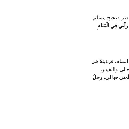
تصر صحيح مسلم
رَآنِي فِي الْمَنَامِ
لمنام. فرؤيتهُ في
غاليَ والنفيس
متي حبا لي، رجلٌ