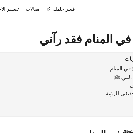
فسر حلمك
مقالات
تفسير الاح
في المنام فقد رآني
يات
في المنام
النبي ﷺ
ى
قيقي للرؤية