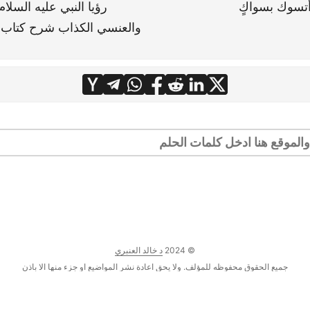
م أتسوك بسواكٍ
رؤيا النبي عليه السلا
والعنسي الكذاب شرح كتاب 
© 2024
د خالد العنبري
جميع الحقوق محفوظه للمؤلف. ولا يحق اعادة نشر المواضيع او جزء منها الا باذن
هذا الموقع لا يستخدم الكوكيز للتبع او لجمع البيانات من المستخدمين
·