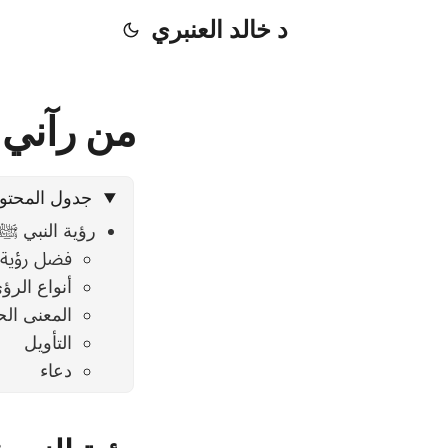
د خالد العنبري
من رآني 
جدول المحتو
رؤية النبي ﷺ 
فضل رؤية 
أنواع الرؤ
المعنى الح
التأويل
دعاء