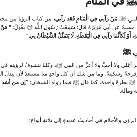
 ﷺ في المنام
النبي ﷺ:
مَنْ رَآنِي فِي الْمَنَامِ فَقد رَآنِي،
من كتاب الرؤيا من مخ
ٌ عن أَبي هُرَيْرَةَ قَالَ: سَمِعْتُ رَسُولَ اللَّهِ ﷺ يَقُولُ:
" مَنْ 
 أَوْ لَكَأَنَّمَا رَآنِي فِي الْيَقَظَةِ، لَا يَتَمَثَّلُ الشَّيْطَانُ بِي."
بي ﷺ
أغلى ولا أحبَّ ولا أعزَّ من النبي ﷺ، وكلنا نتشوفُ لرؤيته في ا
وفرحةٌ وسكينةٌ. وما من شك أن كل واحدٍ منا مستعدٌ لأن يبذلَ ال
ه ﷺ نظرةً واحدة، كما قال ﷺ فيما رواه الشيخان:
“إن من أشد أ
 وماله.”
ؤى والأحلامَ في أحاديثَ عديدةٍ إلى ثلاثةِ أنواع: