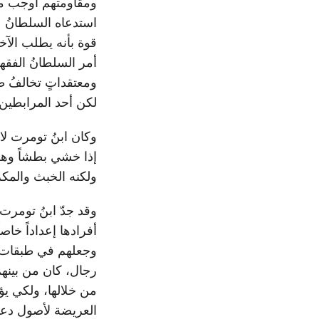
ومقاومتهم أوجب من ح
استدعاه السلطانُ ع
قوة بأنه يطلب الآخ
أمر السلطانُ الفقها
ومعتقداتٍ تخالفُ ط
لكن أحد المرابطين
وكان ابنُ تومرت لا
إذا خشي بطشاً وهو
ولكنه الخبث والمكر
وقد جدّ ابنُ تومرت 
أفرادها إعداداً خاص
وجعلهم في طبقات 
رجال، كان من بينهم
من خلالها، ولكي يؤص
العريضة لأصول دعو