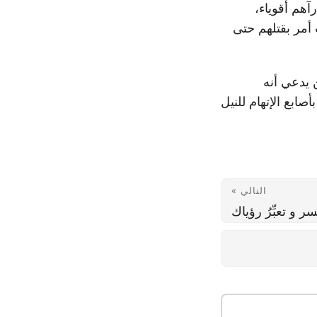
رآهم أقوياء،
أمر بقتلهم حتى
 يدعي أنه
صابع الإتهام للنيل
التالي »
 و تعبِّرُ رؤياك