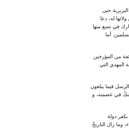
لبربرية حتى
لائها له، دعا
شارك في تسع منها
سلمين. أما
ئفة من المؤرخين
ة المهدي التي
والرسل فيما يبلغون
شكُ في عصمته، و
 بكفر دولة
وما زال التاريخُ