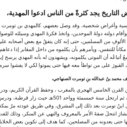
لتاريخ يجد كثرةً من الناس ادعوا المهدية،
اسية وأغراض شخصية، وقد وصل بعضهم، كالمهدي بن تومرت ا
أقام دولته دولةَ الموحدين، واتخذَ فكرةَ المهدي وسيلتَه للوصو
لألوفِ من المسلمين، حتى إنه كان يتفقُ مع بعض أصحابه عل
 مكاناً للتنفس، ويأمرهم بأن يكلموه من داخل المقابر إذا دعاه
عُ أتباعُه أن الموتى يكلمونه، ويشهدون له بأنه المهدي يرسخ إي
ك القبورَ على من تواطأ معه فيها حتى يموتوا لكي لا يفشوا سره
يف محمد بنُ عبدالله بنِ تومرت الصنهاجي،
ن القرن الخامس الهجري بالمغرب ، وحفظ القرآن الكريم، ود
الإسلامية في صباه، ثم ارتحل سنة خمسمئة وواحد 501هـ حي
 ابنُ تومرت بعد ذلك إلى المشرق، وفي طريق عودته مرّ بمكة
نتشارَ انتحلَ صفةَ الأمر بالمعروف والنهي عن المنكر، وذلك للفت
بها حتى يعدونه من المصلحين، كما هدف إلى تكوين بعض الخلايا 