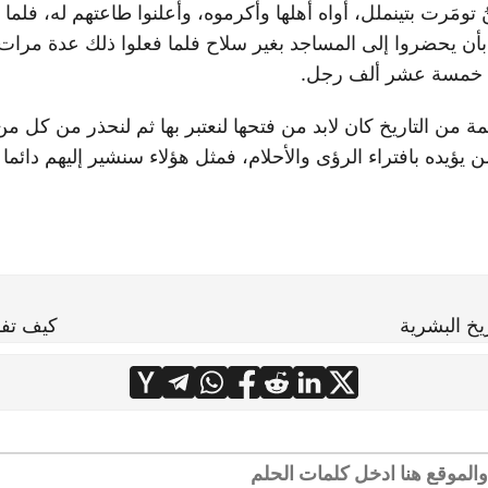
نُ تومَرت بتينملل، أواه أهلها وأكرموه، وأعلنوا طاعتهم له، فلما 
أن يحضروا إلى المساجد بغير سلاح فلما فعلوا ذلك عدة مرات 
لوا خمسة عشر ألف رجل.
 من التاريخ كان لابد من فتحها لنعتبر بها ثم لنحذر من كل من
ؤيده بافتراء الرؤى والأحلام، فمثل هؤلاء سنشير إليهم دائما بأ
يخ البشرية
كيف تفسر