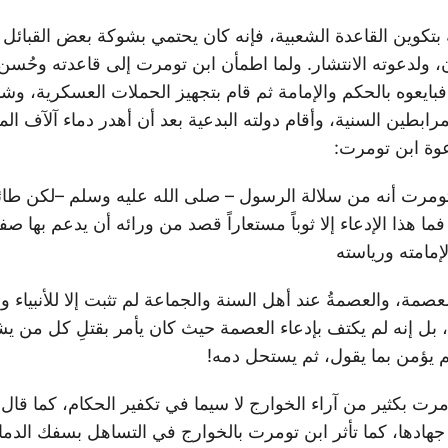
بتكوين القاعدة الشعبية، فإنه كان يحتمي بشوكة بعض القبائل ا
 ولدعوته الانتشار. ولما اطمأن ابن تومرت إلى قاعدته وحُسن و
 فبايعوه بالحكم والإمامة ثم قام بتجهيز الحملات العسكرية، و
ابطين السنية، وأقام دولته البدعية بعد أن أهدر دماء آلآف الم
وة ابن تومرت:
 تومرت أنه من سلالة الرسول – صلى الله عليه وسلم –لكن طا
فما هذا الإدعاء إلا ثوباً مستعاراً قصد من ورائه أن يدعم بها صف
 لإمامته ورياسته
العصمة، والعصمةُ عند أهل السنة والجماعة لم تثبت إلا للأنبياء 
بل إنه لم يكتف بإدعاء العصمة حيث كان يأمر بقتلِ كل من ي
لم يؤمن بما يقول، ثم يستحل دمه!
تومرت بكثير من آراء الخوارج لا سيما في تكفير الحكام، كما قال
ادها، كما تأثر ابن تومرت بالخوارج في التساهل بسفك الدماء، 