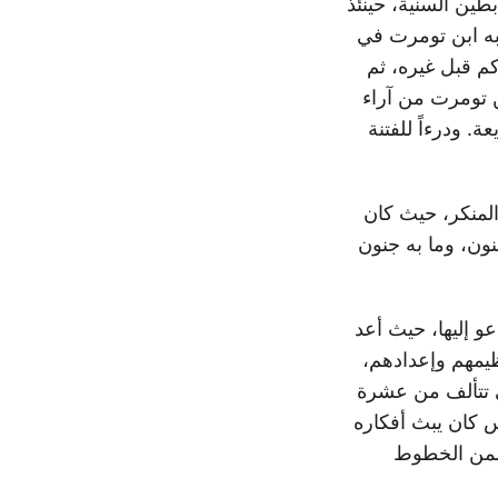
بطين السنية، حينئذ
ابه ابن تومرت في
كم قبل غيره، ثم
بن تومرت من آراء
. ودرءاً للفتنة
المنكر، حيث كان
ون، وما به جنون
عو إليها، حيث أعد
نظيمهم وإعدادهم،
 تتألف من عشرة
س كان يبث أفكاره
يتضمن الخطوط