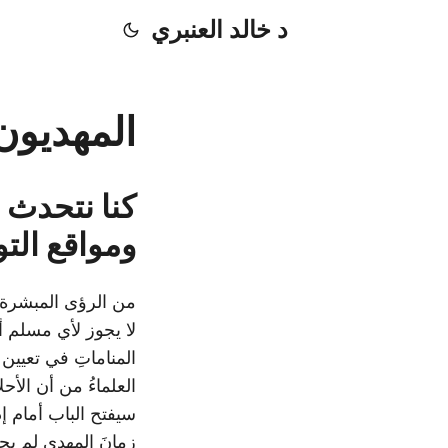
د خالد العنبري
المهديون 
كنا نتحدث ع
ومواقع الت
من الرؤى المبشرة ب
لا يجوز لأي مسلم أن
المناماتِ في تعيين
العلماءُ من أن الأح
سيفتح الباب أمام إد
زمانَ المهدي لم يحن