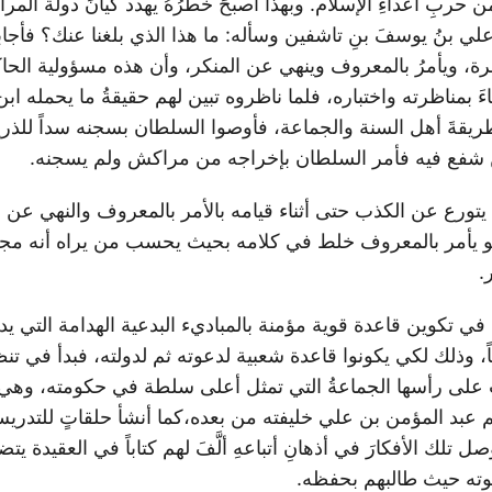
ربِ أعداءِ الإسلام. وبهذا أصبحَ خطرُهُ يهدد كيانَ دولة المرا
لي بنُ يوسفَ بنِ تاشفين وسأله: ما هذا الذي بلغنا عنك؟ فأج
رة، ويأمرُ بالمعروف وينهي عن المنكر، وأن هذه مسؤولية الحا
ءَ بمناظرته واختباره، فلما ناظروه تبين لهم حقيقةُ ما يحمله ا
ريقةَ أهل السنة والجماعة، فأوصوا السلطان بسجنه سداً للذريعة
 شفع فيه فأمر السلطان بإخراجه من مراكش ولم يسجنه.
 يتورع عن الكذب حتى أثناء قيامه بالأمر بالمعروف والنهي عن 
 يأمر بالمعروف خلط في كلامه بحيث يحسب من يراه أنه مجن
.
في تكوين قاعدة قوية مؤمنة بالمباديء البدعية الهدامة التي يد
اً، وذلك لكي يكونوا قاعدة شعبية لدعوته ثم لدولته، فبدأ في ت
على رأسها الجماعةُ التي تمثل أعلى سلطة في حكومته، وهي
 عبد المؤمن بن علي خليفته من بعده،كما أنشأ حلقاتٍ للتدري
ل تلك الأفكارَ في أذهانِ أتباعهِ ألَّفَ لهم كتاباً في العقيدة 
ته حيث طالبهم بحفظه.