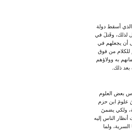
لذي أسقط دولة
ل لذلك، وقَتلَ في
ى أن يجعلهم في
م للكلام من فوق
مانهم به وولاؤهم
 بعد ذلك.
رس بعض العلوم
ث زار قرطبة، ودرسَ علومَ ابن حزم
، ولكي يضمنَ
 أنظار الناس إليه
السرية، ولما