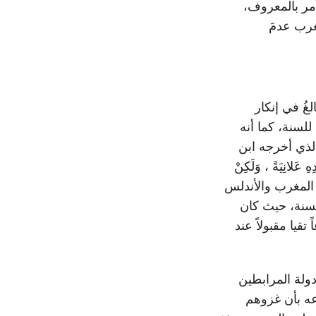
لَ نشاطَه في الأمر بالمعروف،
غرب عدمَ
غُ في إنكار
للسنة، كما أنه
لذي أخرجه ابن
لانِيَةً ، وَلَكِنْ
انت بلاد المغرب والأندلس
لسنة، حيث كان
بن تاشفين (500 – 537هـ) وكان ورعاً تقيا مقبولاً عند
دولة المرابطين
عه بأن غزوهم