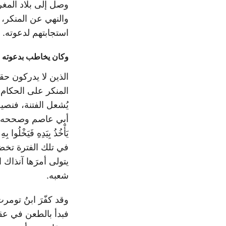
والنهي عن المنكر، 
استجابتهم لدعوته.
وكان يخاطب بدعوته ال
الذين لا يدركون حق
المنكر على الحكام،
يُشعل الفتنة، فنصي
أبي عاصم وصححه الشيخُ ال
يَأْخُذُ بِيَدِهِ فَيَخْلُ
في تلك الفترة تخضع
شعبه.
وقد كفّرَ ابنُ تومر
فبدأ بالطعن في عقي