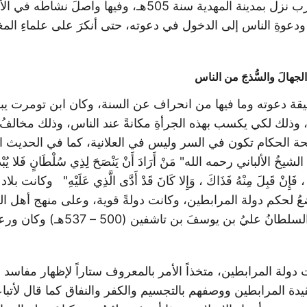
وصل إلى بلاد المغرب نزل بمدينة المهدية سنة 505هـ، وفيها واص
ودعوةِ الناس إلى الدخول في دعوته، حتى أنكرَ على علماءِ الم
جهالَ والسُّذجَ من الناس
يقة دعوته وما فيها من انحراف عن السنة، وكان ابن تومرت يبال
 وذلك لكي يكسب بهذه الجرأةِ مكانةً عند الناس، وذلك مخالفُ 
حة الحكام تكون في السر وليس في العلانية، كما في الحديث ا
ألباني رحمه الله" مَنْ أَرَادَ أَنْ يَنْصَحَ لِذِي سُلْطَانٍ فَلا يُبْدِهِ عَ
وا بِهِ ، فَإِنْ قَبِلَ مِنْهُ فَذَاكَ ، وَإِلا كَانَ قَدْ أَدَّى الَّذِي عَلَيْهِ" وك
ُ لحكم دولة المرابطين، وكانت دولةً قوية، وعلى منهج أهل ا
يتولى أمرَها آنذاك السلطانُ عليُ بن يوسفَ 
ت دولة المرابطين، متخذاً الأمر بالمعروف ستاراً لإظهار مفاسد 
دة المرابطين ووصفهم بالتجسيم والكفر والنفاق كما قال لأتبا