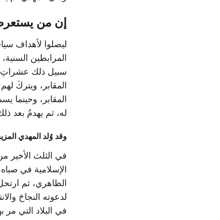
إن من يستعرض ا
ليصلوا لأهداف سي
المرابطين السنية، و
سبيل ذلك عشراتِ ا
المقابر، ويتركَ لهم
المقابر، وحينما يسم
له، ثم يهدمُ بعد ذل
وقد وُلد المهدي المز
في الثلث الأخير م
الظاهري، ثم ارتحل
لدعوته النجاحَ والا
في البلاد التي مر 