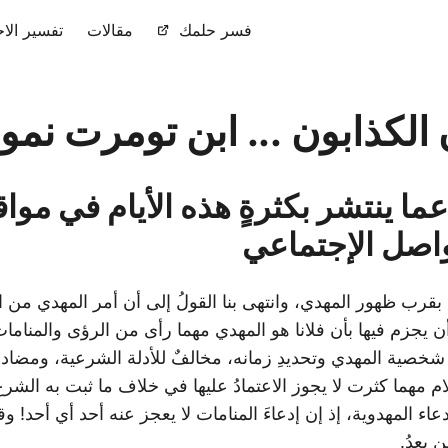
فسر حلمك
مقالات
تفسير الاح
الكذابون ... ابن تومرت نمو
ما ينتشر بكثرةٍ هذه الأيام في مواق
واصل الإجتماعي
قرب ظهور المهدي، وانتهى بنا القولُ إلى أن أمر المهدي من الأ
 يجزم فيها بأن فلانا هو المهدي مهما رأى من الرؤى والمنامات،
 شخصية المهدي وتحديدِ زمانه، مخالفٌ للأدلة الشرعية، ومضاد ل
لام مهما كثرت لا يجوز الاعتمادُ عليها في خلاف ما ثبت به الشرع
عاء المهدوية، إذ إن إدعاءَ المنامات لا يعجز عنه أحد أي أحد! وقد
 بعدُ.