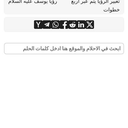
تعبير الرؤيا يتم عبر أربع
رؤيا يوسف عليه السلام
خطوات
© 2024
د خالد العنبري
جميع الحقوق محفوظه للمؤلف. ولا يحق اعادة نشر المواضيع او جزء منها الا باذن
هذا الموقع لا يستخدم الكوكيز للتبع او لجمع البيانات من المستخدمين
·