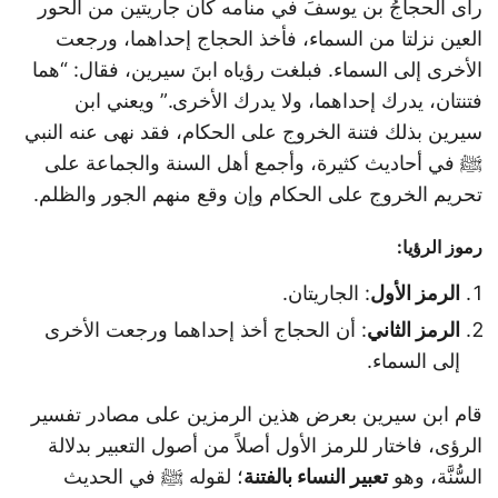
رأى الحجاجُ بن يوسفَ في منامه كأن جاريتين من الحور
العين نزلتا من السماء، فأخذ الحجاج إحداهما، ورجعت
الأخرى إلى السماء. فبلغت رؤياه ابنَ سيرين، فقال: “هما
فتنتان، يدرك إحداهما، ولا يدرك الأخرى.” ويعني ابن
سيرين بذلك فتنة الخروج على الحكام، فقد نهى عنه النبي
ﷺ في أحاديث كثيرة، وأجمع أهل السنة والجماعة على
تحريم الخروج على الحكام وإن وقع منهم الجور والظلم.
رموز الرؤيا:
الرمز الأول
: الجاريتان.
الرمز الثاني
: أن الحجاج أخذ إحداهما ورجعت الأخرى
إلى السماء.
قام ابن سيرين بعرض هذين الرمزين على مصادر تفسير
الرؤى، فاختار للرمز الأول أصلاً من أصول التعبير بدلالة
السُّنَّة، وهو
تعبير النساء بالفتنة
؛ لقوله ﷺ في الحديث