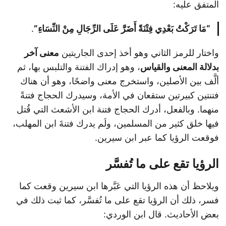
المتفق عليه:
“مَا تَرَكْتُ بَعْدِي فِتْنَةً أَضَرَّ عَلَى الرِّجَالِ مِنْ النِّسَاءِ”
.
واختار للرمز الثاني وهو أخذ إحدى الجاريتين
معنى آخر
بدلالة المعنى والقياس
، وهو إدراك الفتنة والتلبس بها، ثم
ألَّف بين الأصلين، واستخرج معنى واضحًا، وهو أن هناك
فتنتين كبيرتين ستقعان في الأمة، وسيدرك الحجاج فتنةً
منهما. وبالفعل، أدرك الحجاج فتنة ابن الأشعث التي قُتل
فيها خلق كثير من المسلمين، ولَم يدرك فتنةَ ابن المهلب،
فوقعت الرؤيا كما عبر ابن سيرين.
الرؤيا تقع على ما تُفسَّر
ويلاحظ أن هذه الرؤيا التي عَبَّرها ابن سيرين وقعت كما
فسر، ذلك أن الرؤيا تقع على ما تُفسَّر، كما ثبت ذلك في
بعض الأحاديث. قال ابن الوردي: