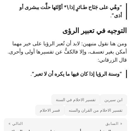
“وهْي على جَنَاح طـائرٍ إذا \* أوَّلتَها حلَّت ببشرى أو
أذى”
.
التوجيه في تعبير الرؤى
ومن هنا نقول منبهين: لابد أن تُعبر الرؤيا على خير مهما
أمكن بغير تعسف، وإلا فالكفُّ عن تفسيرها أولى وأحرى.
قال الزرقاني:
“وسنة الرؤيا إذا كان فيها ما يكره أن لا تعبر”
.
ابن سيرين
تفسير الاحلام في السنة
تفسير الاحلام من القران والسنه
فسر الاحلام
« السابق
التالي »