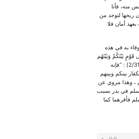
س منه، فأنا
ن ريحها لتوجد من
بعهد أمان فلا
وفاء به في هذه
مٍ بَيْنَكُمْ وَبَيْنَهُم
مِّيثَاقٌ وَاللّهُ بِمَا تَعْمَلُونَ بَصِيرٌ) [الأنفال:72] : قال ابن كثير(تفسير القرآن العظيم:2/315) : “فإنه
ار بينكم وبينهم
تم ، وهذا مروي عن
وسلم في بدر بسبب
سلم فأقرهما كما
التالي »