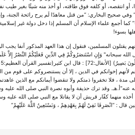
، أو انتقصه، أو كلفه فوق طاقته، أو أخذ منه شيئًا بغير طيب نف
 وفي صحيح البخاري: “من قتل معاهدًا لَم يرح رائحة الجنة، وإ
 كما أجمع علماء الإسلام أن المسلم إذا دخل دولة غير إسلامية 
لها بسوء!
نهم يقتلون المسلمين، فنقول إن هذا العهد المذكور آنفا يجب ال
سبحانه" وَإِنِ اسْتَنصَرُوكُمْ فِي الدِّينِ فَعَلَيْكُمُ النَّصْرُ إِلاَّ عَلَى قَوْ
أنهم إخوانكم في الدين ، إلا أن يستنصروكم على قوم من الكف
إلى مدة ، فلا تخفروا ذمتكم ولا تنقضوا أيمانكم مع الذين عاهد
 عنه"أ.هـ. وقد ترك حذيفة وأبوه نصرة النبي صلى الله عليه 
 أخذه منهما كفّار قريش أن لا يقاتلا مع النبي صلى الله عليه و
نْصَرِفَا نَفِيْ لَهُمْ بِعَهْدِهِمْ ، وَنَسْتَعِينُ اللَّهَ عَلَيْهِمْ”