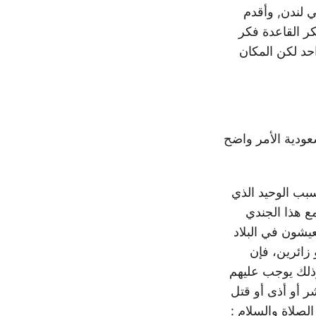
طاني في لندن, وأقدم
 القاعدة فكر
احد لكن المكان
عودية الأمر واضح
بب الوحيد الذي
مع هذا الجندي
عيشون في البلاد
 زائرين، فإن
 وذلك يوجب عليهم
ر أو أذى أو قتل
لصلاة والسلام :