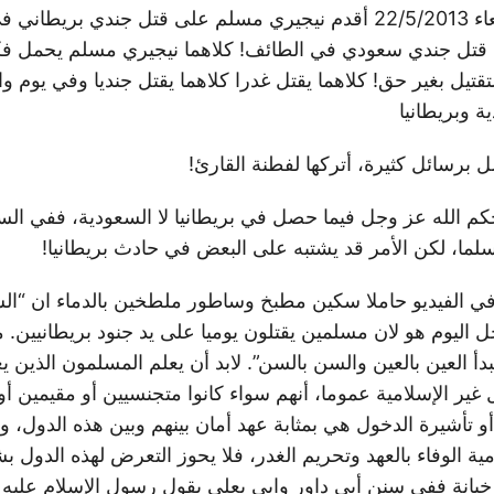
في يوم واحد: الأربعاء 22/5/2013 أقدم نيجيري مسلم على قتل جندي بري
قتل جندي سعودي في الطائف! كلاهما نيجيري مسلم يحمل فكر
لتقتيل بغير حق! كلاهما يقتل غدرا كلاهما يقتل جنديا وفي يوم و
 وبريطانيا
ل برسائل كثيرة، أتركها لفطنة القارئ!
كم الله عز وجل فيما حصل في بريطانيا لا السعودية، ففي الس
لما، لكن الأمر قد يشتبه على البعض في حادث بريطانيا!
في الفيديو حاملا سكين مطبخ وساطور ملطخين بالدماء ان “الس
جل اليوم هو لان مسلمين يقتلون يوميا على يد جنود بريطانيين. 
دأ العين بالعين والسن بالسن”. لابد أن يعلم المسلمون الذين ي
 غير الإسلامية عموما، أنهم سواء كانوا متجنسيين أو مقيمين أو
 أو تأشيرة الدخول هي بمثابة عهد أمان بينهم وبين هذه الدول،
ية الوفاء بالعهد وتحريم الغدر، فلا يحوز التعرض لهذه الدول بش
خيانة ففي سنن أبي داور وابي يعلى يقول رسول الإسلام عليه ا