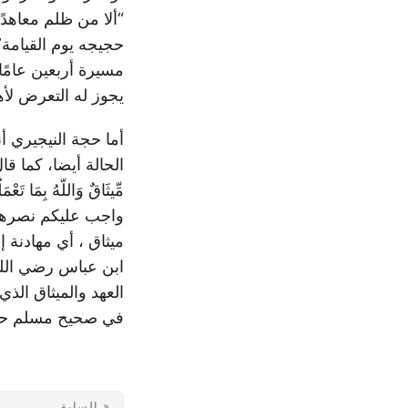
“ألا من ظلم معاهدًا
حجيجه يوم القيامة”
مسيرة أربعين عامًا”
يجوز له التعرض لأه
أما حجة النيجيري أ
الحالة أيضا، كما قال الله 
واجب عليكم نصرهم ل
ميثاق ، أي مهادنة 
ابن عباس رضي الله
العهد والميثاق الذي
في صحيح مسلم حين قال : “ا
« السابق