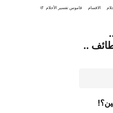
لام
الاقسام
قاموس تفسير الأحلام
.
ائف ..
ين؟!