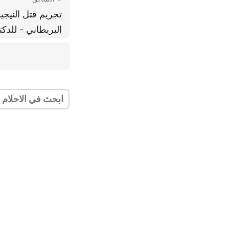
تجريم قتل النيجي
البريطاني - للدكت