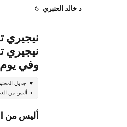
د خالد العنبري
نيجيري تك
نيجيري ت
وفي يوم 
جدول المحتو
أليس من العجب
أليس من الع