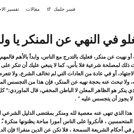
فسر حلمك
مقالات
تفسير الاح
غلو في النهي عن المنكر يا و
و نهيت عن منكر، فعليك بالتدرج مع الناس، وابدأ بالأهم فالمهم،
ذلك لمصلحة شرعية فلا بأس، كما لا ينبغي عليك أن تنكر على 
جتهاد، أو في عادة من العادات التي لم تخالف الشرع، ولا تتعر
ته، ولا تبحث عنه بحجة نهيه عن المنكر، فإن هذا من التجسس الم
الذي ينكر هو الظاهر المعلن لا الباطن المخفي، قال الماوردي:" 
 لا يجوز أن يتجسس عليه “
.
هذا الذي تنهى عنه
معصية لله
ومنكر
بمقتضى الدليل الشرعي ا
المتحمسين
،
فأنكروا على الناس
أمورا
مباحة
يظنونها
منكرة
،ً
 في أحكام الشريعة السمحة
، فلا تكن عن الدين منفرا! فإن الد