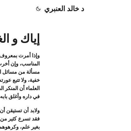
د خالد العنبري
إياك و ال
وإذا أمرت بمعروف أ
المناسب، وإن أخرت 
مسألة من مسائل الا
خفية، ولا تتبع عور
العلماء أن المنكر 
في داره وأغلق بابه
ولابد
أن
تستيقن أن
فقد
تسرع
كثير من
بغير علم، وكرهوهم