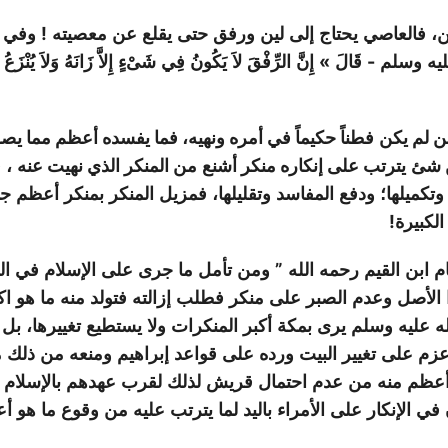
ن،
فالعاصي
يحتاج
إلى
لين
ورفق
حتى
يقلع
عن
معصيته
!
وفي
يه
وسلم
-
قَالَ
»
إِنَّ
الرِّفْقَ
لاَ
يَكُونُ
فِي
شَىْءٍ
إِلاَّ
زَانَهُ
وَلاَ
يُنْزَعُ
 لم يكن
فطناً حكيماً في أمره ونهيه، فما يفسده أعظم مما يص
ن شئ
يترتب على إنكاره منكر أشنع
من المنكر الذي نهيت عنه
،
ف
وتكميلها؛
ودفع
المفاسد
وتقليلها،
فمزيل
المنكر
بمنكر
أعظم
جا
لكبيرة!
م
ابن
القيم
رحمه
الله
”
ومن
تأمل
ما
جرى
على
الإسلام
في
ال
الأصل
وعدم
الصبر
على
منكر
فطلب
إزالته
فتولد
منه
ما
هو
اك
له
عليه
وسلم
يرى
بمكة
أكبر
المنكرات
ولا
يستطيع
تغييرها،
بل
زم
على
تغيير
البيت
ورده
على
قواعد
إبراهيم
ومنعه
من
ذلك
م
عظم
منه
من
عدم
احتمال
قريش
لذلك
لقرب
عهدهم
بالإسلام
في
الإنكار
على
الأمراء
باليد
لما
يترتب
عليه
من
وقوع
ما
هو
أع