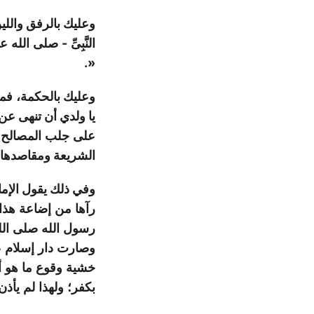
وعليك بالرفق واللي
النَّبِىِّ
-
صلى
الله
عل
«.
وعليك بالحكمة،
فمن
يا ولدي أن تنهى ع
على
جلب
المصالح
الشريعة ومقاصدها ا
وفي ذلك يقول الإما
رآها
من
إضاعة
هذا
رسول
الله
صلى
ال
وصارت
دار
إسلام
ع
خشية
وقوع
ما
هو
أ
بكفر؛
ولهذا
لم
يأذن