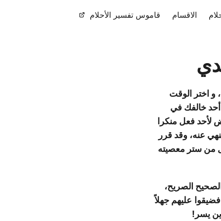
لام
الاقسام
قاموس تفسير الأحلام
لدي
 و اختر الوقت
أحد خالفك في
ض لأحد فعل منكرا
نهي عنه، وقد قرر
كل من ستر معصيته
لصحيح الصريح،
فضيقوا
عليهم جهلاً
ين يسر!