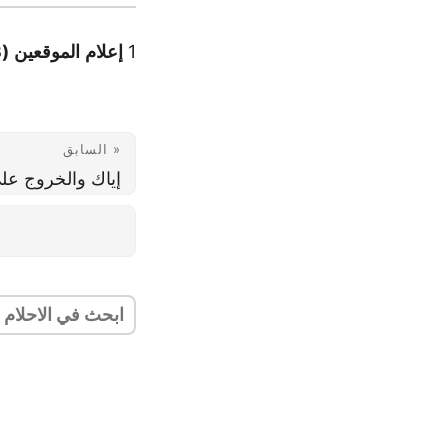
1
إعلام
الموقعين
(3 / 4):
« السابق
إياك والخروج على