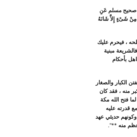
صحيح مسلم عَنِ
مِنْ
شَىْءٍ
إِلاَّ
شَانَهُ
لحه
، فيحرم عليك
الشريعة
مبنية
هل
بأحكام
فتن
الكبار
والصغار
بر
منه
،
فقد
كان
لما
فتح
الله
مكة
ع
قدرته
عليه
وكونهم
حديثي
عهد
ظم
منه
**".