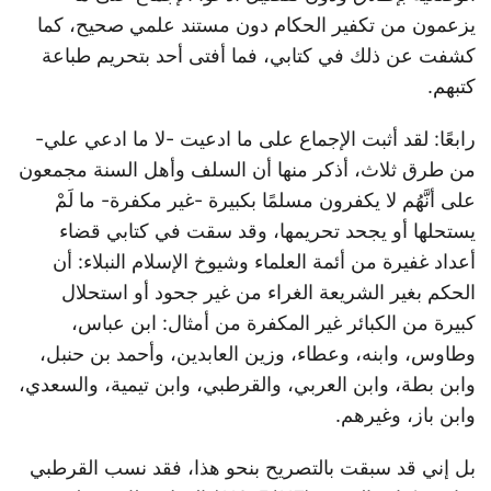
يزعمون من تكفير الحكام دون مستند علمي صحيح، كما
كشفت عن ذلك في كتابي، فما أفتى أحد بتحريم طباعة
كتبهم.
رابعًا: لقد أثبت الإجماع على ما ادعيت -لا ما ادعي علي-
من طرق ثلاث، أذكر منها أن السلف وأهل السنة مجمعون
على أنَّهُم لا يكفرون مسلمًا بكبيرة -غير مكفرة- ما لَمْ
يستحلها أو يجحد تحريمها، وقد سقت في كتابي قضاء
أعداد غفيرة من أئمة العلماء وشيوخ الإسلام النبلاء: أن
الحكم بغير الشريعة الغراء من غير جحود أو استحلال
كبيرة من الكبائر غير المكفرة من أمثال: ابن عباس،
وطاوس، وابنه، وعطاء، وزين العابدين، وأحمد بن حنبل،
وابن بطة، وابن العربي، والقرطبي، وابن تيمية، والسعدي،
وابن باز، وغيرهم.
بل إني قد سبقت بالتصريح بنحو هذا، فقد نسب القرطبي