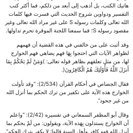
هاتيك الكتب، بل أذهب إلى أبعد من ذلكم، فما أكثر كتب
التفسير ودواوين شروح الحديث التي فسرت فيها كلمات
الله تعالى وكلمات رسوله S على غير مراد الله تعالى وغير
مقصود رسوله S؛ فما سمعنا اللجنة الموقرة تحرم تداولها.
وقد أثبت على من خالفني في هذه القضية أن فهمهم
لظواهر الآيات التي احتجوا بِهَا فهم يضاهي فهم الخوارج
لها، من مثل تعلقهم بظاهر قوله تعالى: )وَمَنْ لَمْ يَحْكُمْ بِمَا
أَنزَلَ اللَّهُ فَأُوْلَئِكَ هُمُ الْكَافِرُونَ(.
فقال الجصاص في أحكام القرآن (2/534): “وقد تأولت
الخوارج هذه الآية على تكفير من ترك الحكم بما أنزل الله
من غير جحود”.
وقال أبو المظفر السمعاني في تفسيره (2/42): “واعلم
أن الخوارج يستدلون بِهَذه الآية، ويقولون: من لَمْ يحكم بما
أنزل الله فهو كافر وأهل السنة قالوا: لا يكفر بترك الحكم”.