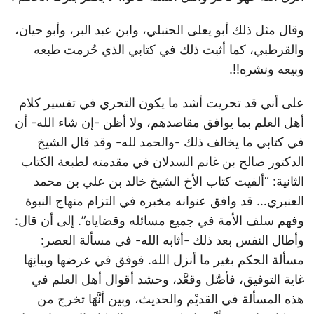
وقال مثل ذلك أبو يعلى الحنبلي، وابن عبد البر، وأبو حيان،
والقرطبي، كما أثبت ذلك في كتابي الذي حُرمت طبعه
وبيعه ونشره!!.
على أني قد تحريت أشد ما يكون التحري في تفسير كلام
أهل العلم بما يوافق مقاصدهم، ولا أظن -إن شاء الله- أن
في كتابي ما يخالف ذلك -والحمد لله- وقد قال الشيخ
الدكتور صالح بن غانم السدلان في مقدمته لطبعة الكتاب
الثانية: “ألفيت كتاب الأخ الشيخ خالد بن علي بن محمد
العنبري… قد وافق عنوانه مخبره في التزام منهاج النبوة
وفهم سلف الأمة في جميع مسائله وقضاياه”. إلى أن قال:
وأطال النفس بعد ذلك -أثابه الله- في مسألة العصر:
مسألة الحكم بغير ما أنزل الله. فوفق في عرضها وبيانِهَا
غاية التوفيق، فأصَّل وقعَّد، وحشد أقوال أهل العلم في
هذه المسألة في القديْم والحديث، وبين أنَّهَا تخرج من