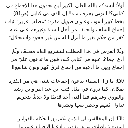
أولاً: أنشدكم بالله العلي الكبير أين تجدون هذا الإجماع في
كتابي؟! ائتوني بحرف منه!! إن الذي في كتابي (ص81)
بخط كبير أسود، وعنوان طويل مفرد: “مطلب عزيز: إثبات
إجماع السلف والخلف من أهل السنة وغيرهم على عدم
كفر من حكم بغير ما أنزل الله من غير جحود واستحلال”.
ولَمْ أتعرض في هذا المطلب للتشريع العام مطلقًا، ولَمْ
أدع إجماعًا عليه في كتابي كله، فبين ما تدعون عليّ من
إجماع وبين ما أدعيه من إجماع فرق كبير وبون شاسع!!.
ثانيًا: ما زال العلماء يدعون إجماعات شتى هي من الكثرة
بمكان، كما ترون في مثل كتب ابن عبد البر وابن رشد
والنووي وغيرهم فما أفتى أحد قديمًا ولا حديثًا بتحريم
تداول كتبهم وحظر بيعها ونشرها.
ثالثًا: إن المخالفين لي الذين يكفرون الحكام بالقوانين
الوضعية بإطلاق ودون تفصيل ادعوا الإجماع على ما