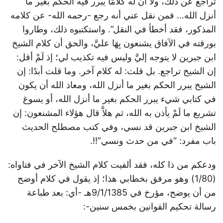
تراجع عن ذلك، ولا أن له كلامًا يبرر فيه الحكم بغير ما
أنزل الله… فمن نقل عني أنه رجع -رحمه الله- عن كلامه
المذكور، فقد أخطأ في النقل”. واستكتبوه ذلك، وطاروا
بورقته في الآفاق يشنعون بِهَا عليَّ، والحق أن كلام الشيخ
ابن جبرين لا يتوجه إليَّ وليس فيه تكذيب لي؛ إذ لَمْ أقل:
إن الشيخ تراجع. بل قلت: له كلام آخر. وما قلت أبدًا: إن
الشيخ يبرر الحكم بغير ما أنزل الله، ومعاذ الله أن يكون
في كتابي شيء يبرر الحكم بغير ما أنزل الله، أو يسوغ
تشريع ما لَمْ يأذن به الله، ثم هلاَّ قال هؤلاء المشنعون: إن
الشيخ ابن جبرين قد نسي، وفي كتب مصطلح الحديث
باب مفرد: “في من حدث ونسي”!!.
ودعكم من ذا كله، فقد ألفيت كلام الشيخ الآخر في فتاواه:
(1/80) وهو مرفق بخطابي هذا؛ إذ يقول في كلام أوضح
من أن يوضح، مؤرخ في 9/1/1385هـ -أي: بعد طباعة
رسالة تحكيم القوانين بخمس سنين-: