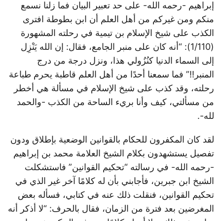
إبراهيم -رحمه الله- على حد تعبير البيان فما زلنا نسمع
منكم ومن غيركم من أهل العلم أن ابن بطوطة افترى
الكذب على شيخ الإسلام بن تيمية في رحلته المشهورة
(1/110): “أنه كان على منبر الجامع، فقال: إن الله يَنْزِل
إلى السماء الدنيا كنُزُولي هذا، ونزل درجة من درج
المنبر!!” فما سمعنا أحدًا من أهل العلم قاطبة يحرم طباعة
رحلته، وقد كذب على شيخ الإسلام في مسألة هي أخطر
من مسألتي، كيف وأنا بريء الساحة من الكذب -والحمد
لله-.
لقد كان المكفرون للحكام بالقوانين الوضعية بإطلاق ودون
تفصيل يستشهدون بكلام الشيخ العلامة محمد بن إبراهيم
-رحمه الله- في رسالته “تحكيم القوانين” فاستشكلت
الشيخ ابن جبرين، فأجابني بأن له كلامًا آخر غير الذي في
تحكيم القوانين، فنقلت ذلك عنه في كتابي، فسأله بعض
المغرضين بعد فترة من الزمان، فقال بالحرف: “لا أذكر أنه