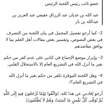
عضو نائب رئيس اللجنة الرئيس
عبد الله بن غديان عبد الرزاق عفيفي عبد العزيز بن
عبدالله بن باز
2- كما أرجو تفصيل المجمل في بيان اللجنة من التصرف
في بعض النصوص، وتفسير بعض مقالات أهل العلم بما لا
يوافق مقاصدهم.
3- وإبراز موضع الإجماع في كتابي على عدم كفر من حكم
بغير ما أنزل الله في التشريع العام إلا بالاستحلال القلبي.
4- وهل اللجنة الموقرة تكفر من حكم بغير ما أنزل الله
في التشريع العام؟!.
أرجو إفادتي عن هذا كله: )وَاتَّقُوا يَوْمًا تُرْجَعُونَ فِيهِ إِلَى اللَّهِ
ثُمَّ تُوَفَّى كُلُّ نَفْسٍ مَا كَسَبَتْ وَهُمْ لاَ يُظْلَمُونَ(.