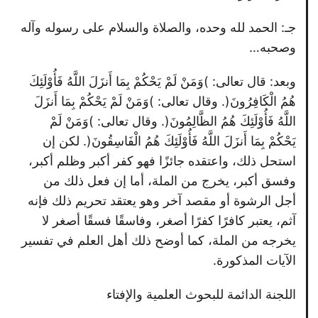
جـ: الحمد لله وحده، والصلاة والسلام على رسوله وآله
وصحبه…
وبعد: قال تعالى: )وَمَنْ لَمْ يَحْكُمْ بِمَا أَنزَلَ اللَّهُ فَأُوْلَئِكَ
هُمُ الْكَافِرُونَ(. وقال تعالى: )وَمَنْ لَمْ يَحْكُمْ بِمَا أَنزَلَ
اللَّهُ فَأُوْلَئِكَ هُمُ الظَّالِمُونَ(. وقال تعالى: )وَمَنْ لَمْ
يَحْكُمْ بِمَا أَنزَلَ اللَّهُ فَأُوْلَئِكَ هُمُ الْفَاسِقُونَ(. لكن إن
استحل ذلك، واعتقده جائزًا فهو كفر أكبر وظلم أكبر،
وفسق أكبر، يخرج من الملة، أما إن فعل ذلك من
أجل الرشوة أو مقصد آخر وهو يعتقد تحريم ذلك فإنه
آثم، يعتبر كافرًا كفرًا أصغر، وفاسقًا فسقًا أصغر لا
يخرجه من الملة، كما أوضح ذلك أهل العلم في تفسير
الآيات المذكورة.
اللجنة الدائمة للبحوث العلمية والإفتاء