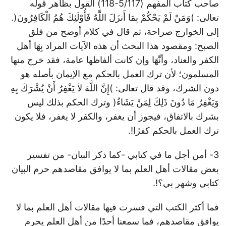
صاحب كتاب المفهم (5/117-118) القول بظاهر قوله
تعالى: )وَمَنْ لَمْ يَحْكُمْ بِمَا أَنزَلَ اللَّهُ فَأُوْلَئِكَ هُمُ الْكَافِرُونَ(.
إلى الخوارج صراحة، ثم قال في كلام أوضح من فلق
الصبح: ومقصود هذا البحث أن هذه الآيات المراد بِهَا أهل
الكفر والعناد، وأنَّهَا وإن كانت ألفاظها عامة، فقد خرج منها
المسلمون؛ لأن ترك العمل بالحكم مع الإيمان بأصله هو
دون الشرك، وقد قال تعالى: )إِنَّ اللَّهَ لاَ يَغْفِرُ أَنْ يُشْرَكَ بِهِ
وَيَغْفِرُ مَا دُونَ ذَلِكَ لِمَنْ يَشَاءُ( وترك الحكم بذلك ليس
بشرك بالاتفاق، فيجوز أن يغفر، والكفر لا يغفر، فلا يكون
ترك العمل بالحكم كفرًا!.
3- أمن أجل ما في كتابي -كما ذكر البيان- من تفسير
بعض مقالات أهل العلم بما لا يوافق مقاصدهم حرم البيان
كتابي وشهر بي؟!.
فما أكثر الكتب التي فسرت فيها مقالات أهل العلم بما لا
يوافق مقاصدهم، فما سمعنا أحدًا من أهل العلم يحرم