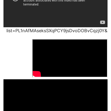
&list=PL1nAfMAseksSXqPCY9jsDvoDOBvCqzj0Y