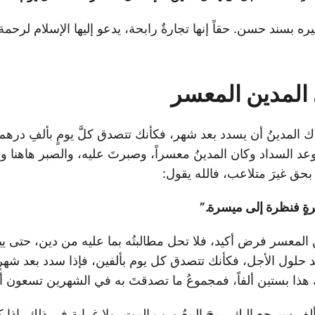
ره بسند حسن. حقاً إنها تجارةٌ رابحة، يدعو إليها الإسلام لرحمة
المدين المعسر
دك المدينُ أن يسدد بعد شهر، فكأنك تتصدق كلَّ يومٍ بألفِ درهم، ي
موعد السداد وكان المدينُ معسراً، وصبرتَ عليه، والصبر هاهنا
بحق غيرَ متلاعب، فالله يقول:
ةٍ فنظرة إلى ميسرة.”
 المعسر فرض أكيد، فلا تحل مطالبتُه بما عليه من دين، حتى يي
د حلول الأجل، فكأنك تتصدق كل يوم بألفين، فإذا سدد بعد شهرٍ م
 بستين ألفاً، فمجموعُ ما تصدقتَ به في الشهرين تسعون أل
ألفٍ سيرجع إليك، ربحَ البيعُ ورب البيت، ولا غرابة في ذلك، إذا ك