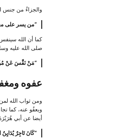
والجزاءُ من جنس 
“من يسر على معسر
كما أن الله سينفس
صلى الله عليه وس
“مَنْ نَفَّسَ عَنْ مُؤْمِن
عفوه ومغف
ومن ثواب الله لمن ي
ويعفُو عنه، كما تج
أيضا عن أبي هُرَيْرَة
“كَانَ تَاجِرٌ يُدَايِنُ ال