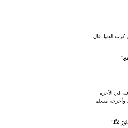
رب الدنيا. قال
َةِ.”
عنه في الآخرة
ا، وأخرجه مسلم
وَزَ عَنَّا.”