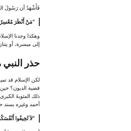
فَأَشْهَدُ أن رَسُولَ
“مَنْ أَنْظَرَ مُعْسِرًا 
وهكذا وجدنا الإسلا
إلى ميسرة، أو يتنازل
حذر النبي 
لكن الإسلام قد تمي
قضية الديون؟ حين
ذلك المثوبةَ الكبر
أحمد وغيره بسند حسن، ع
“لاَ تُخِيفُوا أَنْفُسَكُ