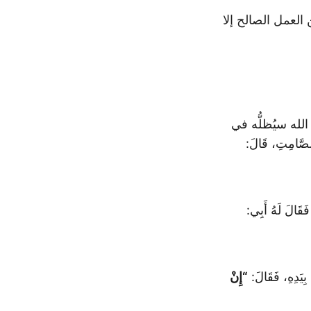
من العمل الصالح إلا
لله سيُظلُّه في
َامِتِ، قَالَ:
َالَ لَهُ أَبِي:
ِيَدِهِ، فَقَالَ:
“إِنْ