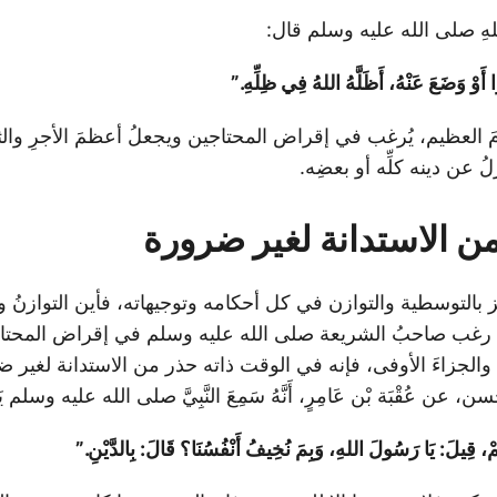
 اللهِ صلى الله عليه وسلم قال:
أَوْ وَضَعَ عَنْهُ، أَظَلَّهُ اللهُ فِي ظِلِّهِ.”
مَ العظيم، يُرغب في إقراض المحتاجين ويجعلُ أعظمَ الأجرِ وال
ُ عن دينه كلِّه أو بعضِه.
من الاستدانة لغير ضرورة
ز بالتوسطية والتوازن في كل أحكامه وتوجيهاته، فأين التوازنُ
 رغب صاحبُ الشريعة صلى الله عليه وسلم في إقراض المحتا
ى والجزاءَ الأوفى، فإنه في الوقت ذاته حذر من الاستدانة لغير 
ن عُقْبَة بْن عَامِرٍ، أَنَّهُ سَمِعَ النَّبِيَّ صلى الله عليه وسلم يَق
مْ، قِيلَ: يَا رَسُولَ اللهِ، وَبِمَ نُخِيفُ أَنْفُسُنَا؟ قَالَ: بِالدَّيْنِ.”