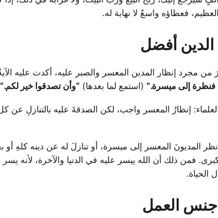
عظيم، فعطاؤه واسعٌ لا نهاية له.
 الدين أفضل
رَ من مجرد إنظار المدين المعسر والصبر عليه، أكدت عليه الآيةُ 
 فنظرة إلى ميسرة.”
(استمع لما بعدها)
“وأن تصدقوا خير لكم.”
لعلماء: إنظارُ المعسر واجب، لكن الصدقةَ عليه بالتنازلِ عن ك
ظر المديونَ المعسر إلى ميسرة، أو تنازلَ له عن دينه كلهِ أو ب
لكبرى. فمن ذلك أن الله ييسر عليه في الدنيا والآخرة، لأنه يسر 
 الحياة.
 جنس العمل