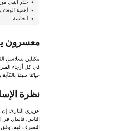
حذر النبي من 
أهمية الوفاء ب
الخاتمة
معسرون يق
مكبلين بسلاسلِ الق
في كل أرجاء المنز
حياتُنا مليئةً بالكآبة
نظرة الإسل
عزيزي القارئ: إن ن
الناس. فالمال في ا
التصرف فيه، وفق شر