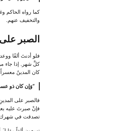
كما رواه الحاكم وغي
والتخفيف عنهم.
الصبر على 
فلو أدنتَ ألفًا ووع
كلَّ شهر. إذا جاء 
كان المدينُ معسراً 
“وَإن كان ذو عسر
فالصبر على المدينِ
فإنْ صبرتَ عليه بع
تصدقت في شهرك هذا
تسعون ألفاً مقابلَ 