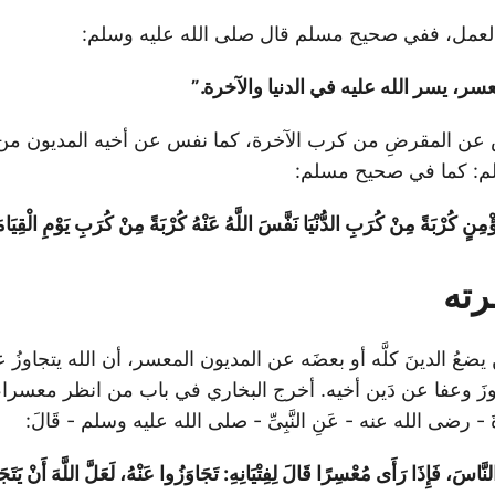
العمل، ففي صحيح مسلم قال صلى الله عليه وسلم:
، يسر الله عليه في الدنيا والآخرة.”
 عن المقرضِ من كرب الآخرة، كما نفس عن أخيه المديون من ك
لم: كما في صحيح مسلم:
ٍ كُرْبَةً مِنْ كُرَبِ الدُّنْيَا نَفَّسَ اللَّهُ عَنْهُ كُرْبَةً مِنْ كُرَبِ يَوْمِ الْقِيَام
رته
ضعُ الدينَ كلَّه أو بعضَه عن المديون المعسر، أن الله يتجاوزُ 
اوزَ وعفا عن دَين أخيه. أخرج البخاري في باب من انظر معسر
َ - رضى الله عنه - عَنِ النَّبِىِّ - صلى الله عليه وسلم - قَالَ:
نَّاسَ، فَإِذَا رَأَى مُعْسِرًا قَالَ لِفِتْيَانِهِ: تَجَاوَزُوا عَنْهُ، لَعَلَّ اللَّهَ أَنْ يَتَجَا