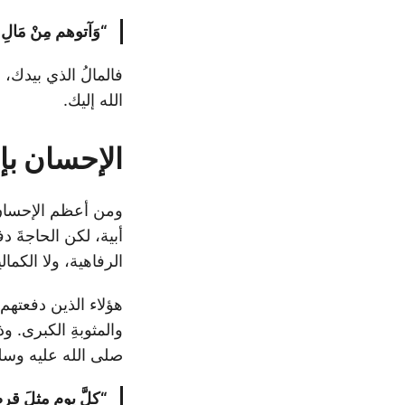
“وَآتوهم مِنْ مَالِ اللّ
فالمالُ الذي بيدك،
الله إليك.
الإحسان بإ
ومن أعظم الإحسان: 
أبية، لكن الحاجةَ 
الرفاهية، ولا الكمال
هؤلاء الذين دفعتهم
والمثوبةِ الكبرى. 
صلى الله عليه وسل
“كلَّ يوم مثلَ قر