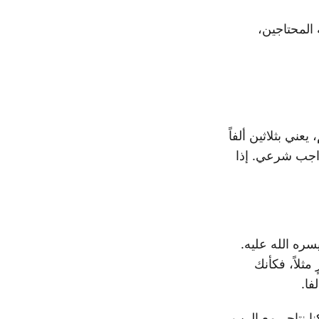
 المحتاجين،
عني بثلاثين ألفاً
 واجب شرعي. إذا
سره الله عليه.
ثلاً، فكأنك
فا.
نا نتاجر مع الرب