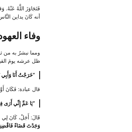
فَتَجَاوَزَ اللَّهُ عَ
أنه كَانَ يداين النَّاس
وفاء العهود
ومما نبشرُ به من ثو
ظل عرشه يومَ القيامة، 
“خَرَجْتُ أَنَا وَأَبِي ن
قال عبادة: فَكَانَ أَوَّ
“يَا عَمِّ إِنِّي أَرَى
قَالَ: أَجَلْ، كَانَ لِي عَ
وَجَدْتَ قَضَاءً فَاقْضِنِي