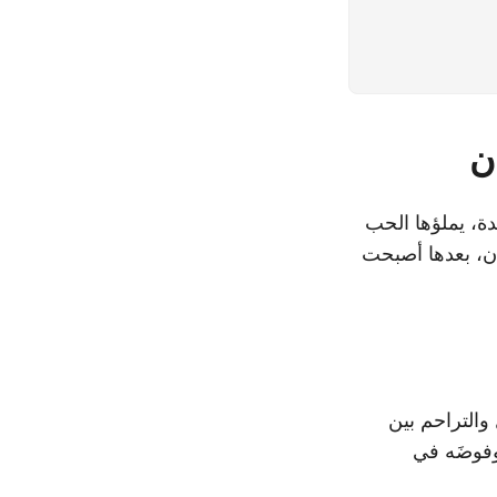
ن
دة، يملؤها الحب
ن، بعدها أصبحت
والتراحم بين
 وفوضَه في