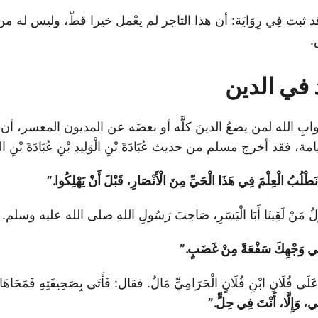
نْهُ. وَقد ثبت فِي رِوَايَة: أن هذا التاجر لم يعْمل خيرا قطّ، وليس له 
.
 في الدين
ابِ الله لمن يضعُ الدينَ كلَّه أو بعضَه عن المديون المعسر، أن ا
فقد أخرج مسلم من حديث عُبَادَةَ بْنِ الْوَلِيدِ بْنِ عُبَادَةَ بْنِ الصّ
َطْلُبُ الْعِلْمَ فِي هَذَا الْحَيِّ مِنَ الْأَنْصَارِ، قَبْلَ أَنْ يَهْلِكُوا.”
لُ مَنْ لَقِينَا أَبَا الْيَسَرِ، صَاحِبَ رَسُولِ اللهِ صلى الله عليه وسلم. فَق
 فِي وَجْهِكَ سَفْعَةً مِنْ غَضَبٍ.”
لَى فُلَانِ ابْنِ فُلَانٍ الْحَرَامِيِّ مَالٌ. فقال: فَأَتَى بِصَحِيفَتِهِ فَمَحَاهَا ب
، وَإِلَّا، أَنْتَ فِي حِلٍّ.”