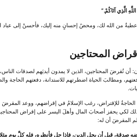
َهِ الَّذِي آتَاكُمْ.”
 عطيةٌ من الله لك، ومحضُ إحسانٍ منه إليك، فأحسنْ إلى عباد 
قراض المحتاجين
أن تُقرضَ المحتاجين، الذين لا يمدون أيديَهم لصدقات الناس
دفعتهم، ومطالبَ الحياة اضطرتهم للاستدانة، دفعتهم الحاجة والض
يات.
 الحاجةُ للإقتراض، رغب الإسلامُ في إقراضهم، ووعد المقرضَ ل
وذلك لكي يحفز أصحابَ المال وأهلَ اليسر على إقراض المحتاجين
م المقرضَ أن له:
ضهِ صدقة، قبل أن يحل الدين، فإذا حل فأنظره، فله كلَّ يوم مثل