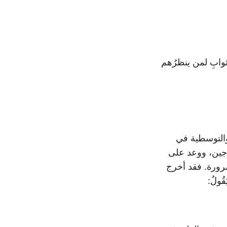
ثوابِ لمن ينظرُهم
 والتوسطية في
جين، ووعد على
ضرورة. فقد أخرج
ُولُ: